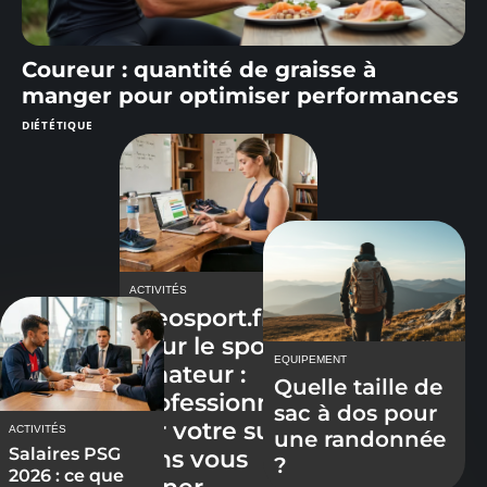
Coureur : quantité de graisse à
manger pour optimiser performances
DIÉTÉTIQUE
ACTIVITÉS
Ideosport.fr
pour le sport
EQUIPEMENT
amateur :
Quelle taille de
professionnali
sac à dos pour
ser votre suivi
ACTIVITÉS
une randonnée
Salaires PSG
sans vous
?
2026 : ce que