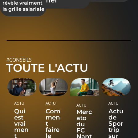
ruiner
révèle vraiment
la grille salariale
#CONSEILS
TOUTE L'ACTU
ACTU
ACTU
ACTU
ACTU
Qui
Com
Actu
Merc
est
men
de
ato
vrai
t
Spor
du
men
faire
trip
FC
t
le
sur
Nant