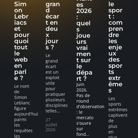
Sim
gran
le
es
on
d
spor
2026
Lebr
écar
t :
:
iacs
t en
com
quel
et
deu
pren
s
pour
x
dre
joue
quoi
jour
les
urs
tout
s ?
enje
vrai
le
ux
men
Le
web
des
t sur
grand
en
spor
le
écart
parl
ts
dépa
est un
e ?
extr
exploit
rt ?
utile
ême
Juin
Le nom
pour
s
2026.
de
pratiquer
Pas de
Simon
Les
plusieurs
round
Leblanc
sports
disciplines
d'observation
figure
extrêmes
telles
…
: le
aujourd'hui
captivent
mercato
parmi
27
de
s'ouvre
juillet
les
plus
sur
2026
requêtes
en
fond
…
les
plus