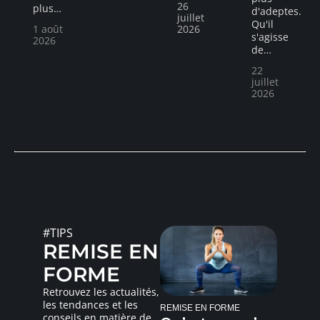
26
plus
…
d'adeptes.
juillet
Qu'il
1 août
2026
s'agisse
2026
de
…
22
juillet
2026
#TIPS
REMISE EN
FORME
Retrouvez les actualités,
les tendances et les
REMISE EN FORME
conseils en matière de